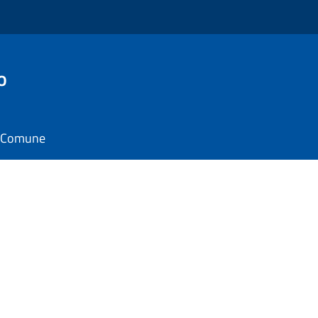
o
il Comune