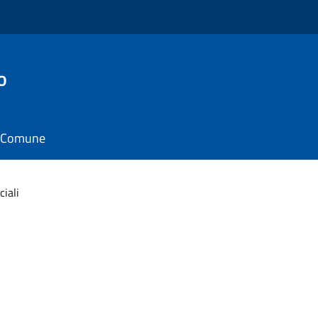
o
il Comune
ciali