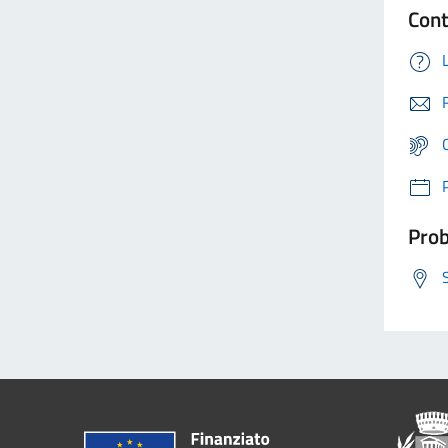
Cont
Prob