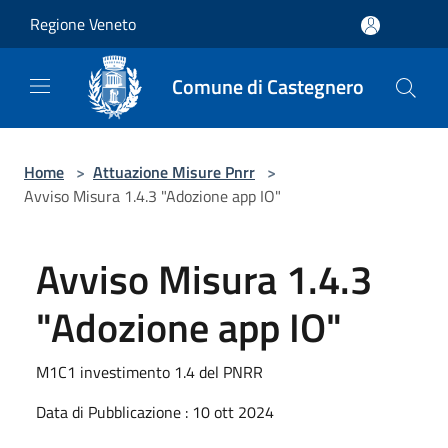
Salta al contenuto principale
Regione Veneto
Comune di Castegnero
Home
>
Attuazione Misure Pnrr
>
Avviso Misura 1.4.3 "Adozione app IO"
Avviso Misura 1.4.3
"Adozione app IO"
M1C1 investimento 1.4 del PNRR
Data di Pubblicazione : 10 ott 2024