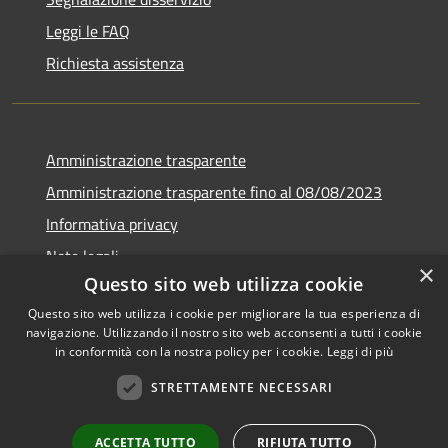
Leggi le FAQ
Richiesta assistenza
Amministrazione trasparente
Amministrazione trasparente fino al 08/08/2023
Informativa privacy
Note legali
×
Questo sito web utilizza cookie
Dichiarazione di accessibilità
Questo sito web utilizza i cookie per migliorare la tua esperienza di
navigazione. Utilizzando il nostro sito web acconsenti a tutti i cookie
in conformità con la nostra policy per i cookie.
Leggi di più
RSS
Copyright © 2026 • Comune di
STRETTAMENTE NECESSARI
Accessibilità
Castegnero • Powered by
Privacy
Municipium
Accesso
•
ACCETTA TUTTO
RIFIUTA TUTTO