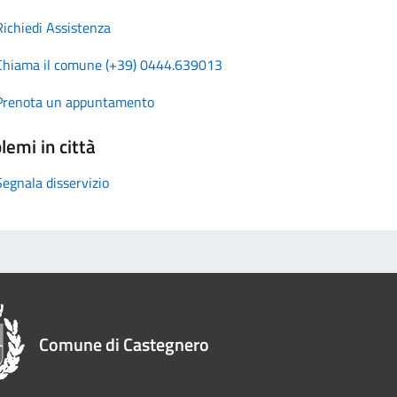
Richiedi Assistenza
Chiama il comune (+39) 0444.639013
Prenota un appuntamento
lemi in città
Segnala disservizio
Comune di Castegnero