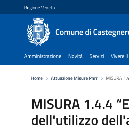
Salta al contenuto principale
Regione Veneto
Comune di Castegner
Amministrazione
Novità
Servizi
Vivere 
Home
>
Attuazione Misure Pnrr
>
MISURA 1.4.4
MISURA 1.4.4 “E
dell'utilizzo del