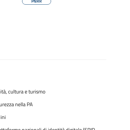
PNRR
ità, cultura e turismo
urezza nella PA
ini
taforme nazionali di identità digitale (SPID,