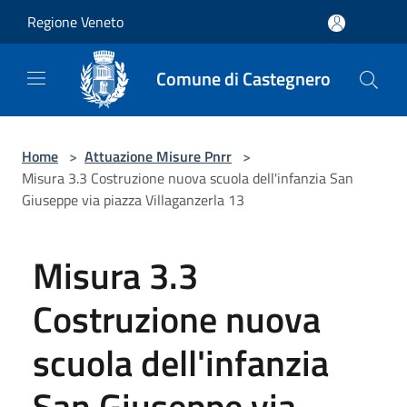
Salta al contenuto principale
Regione Veneto
Comune di Castegnero
Home
>
Attuazione Misure Pnrr
>
Misura 3.3 Costruzione nuova scuola dell'infanzia San
Giuseppe via piazza Villaganzerla 13
Misura 3.3
Costruzione nuova
scuola dell'infanzia
San Giuseppe via