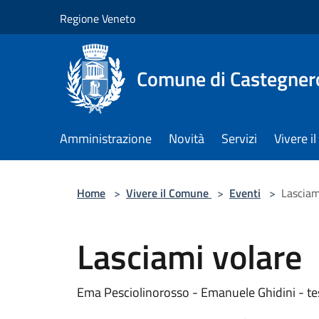
Salta al contenuto principale
Regione Veneto
Comune di Castegner
Amministrazione
Novità
Servizi
Vivere 
Home
>
Vivere il Comune
>
Eventi
>
Lasciam
Lasciami volare
Ema Pesciolinorosso - Emanuele Ghidini - te