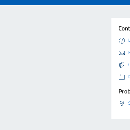
Cont
Prob