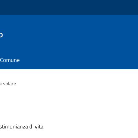
o
il Comune
i volare
stimonianza di vita