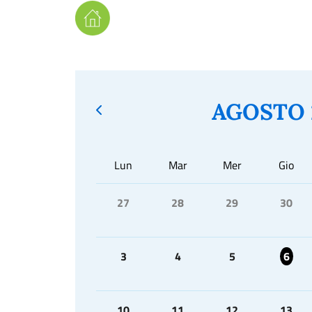
AGOSTO 
Lun
Mar
Mer
Gio
27
28
29
30
3
4
5
6
10
11
12
13