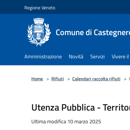
Salta al contenuto principale
Regione Veneto
Comune di Castegner
Amministrazione
Novità
Servizi
Vivere 
Home
>
Rifiuti
>
Calendari raccolta rifiuti
>
Utenza Pubblica - Territ
Ultima modifica 10 marzo 2025