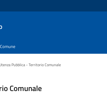
o
il Comune
Utenza Pubblica - Territorio Comunale
orio Comunale