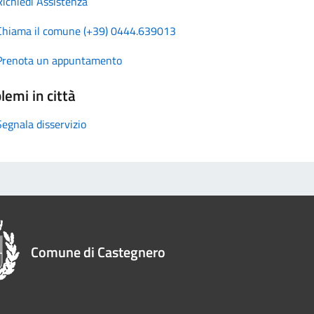
Richiedi Assistenza
Chiama il comune (+39) 0444.639013
Prenota un appuntamento
lemi in città
Segnala disservizio
Comune di Castegnero