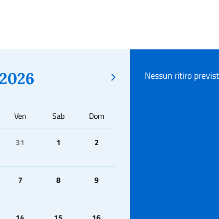
2026
Nessun ritiro previs
Ven
Sab
Dom
31
1
2
7
8
9
14
15
16