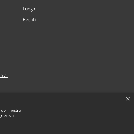
Luoghi
Eventi
o al
×
ndo il nostro
gi di più