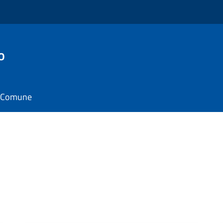
o
il Comune