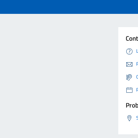
Cont
Prob