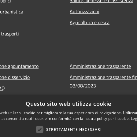
Salute, benessere e assistenza
bblici
Autorizzazioni
 urbanistica
Agricoltura e pesca
 trasporti
ione appuntamento
Amministrazione trasparente
one disservizio
Amministrazione trasparente fin
08/08/2023
FAQ
Informativa privacy
 assistenza
Questo sito web utilizza cookie
Note legali
web utilizza i cookie per migliorare la tua esperienza di navigazione. Utilizza
Dichiarazione di accessibilità
 acconsenti a tutti i cookie in conformità con la nostra policy per i cookie.
Leg
STRETTAMENTE NECESSARI