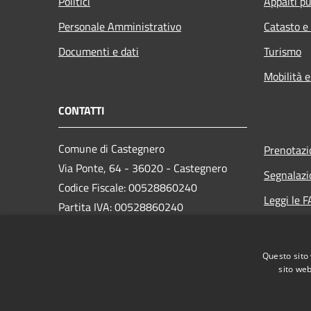
Politici
Appalti pu
Personale Amministrativo
Catasto e
Documenti e dati
Turismo
Mobilità e
CONTATTI
Comune di Castegnero
Prenotaz
Via Ponte, 64 - 36020 - Castegnero
Segnalazi
Codice Fiscale: 00528860240
Leggi le 
Partita IVA: 00528860240
Richiesta
PEC:
castegnero.vi@cert.ip-veneto.net
Questo sito 
sito web
Centralino Unico: (+39) 0444.639013