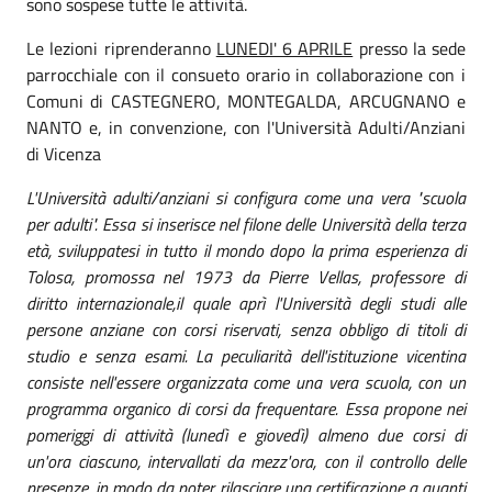
sono sospese tutte le attività.
Le lezioni riprenderanno
LUNEDI' 6 APRILE
presso la sede
parrocchiale con il consueto orario in collaborazione con i
Comuni di CASTEGNERO, MONTEGALDA, ARCUGNANO e
NANTO e, in convenzione, con l'Università Adulti/Anziani
di Vicenza
L'Università adulti/anziani si configura come una vera "scuola
per adulti". Essa si inserisce nel filone delle Università della terza
età, sviluppatesi in tutto il mondo dopo la prima esperienza di
Tolosa, promossa nel 1973 da Pierre Vellas, professore di
diritto internazionale,il quale aprì l'Università degli studi alle
persone anziane con corsi riservati, senza obbligo di titoli di
studio e senza esami. La peculiarità dell'istituzione vicentina
consiste nell'essere organizzata come una vera scuola, con un
programma organico di corsi da frequentare. Essa propone nei
pomeriggi di attività (lunedì e giovedì) almeno due corsi di
un'ora ciascuno, intervallati da mezz'ora, con il controllo delle
presenze, in modo da poter rilasciare una certificazione a quanti