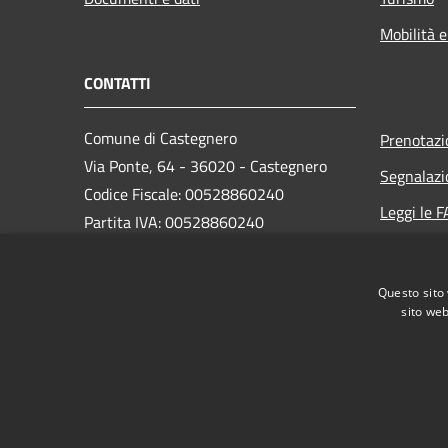
Mobilità e
CONTATTI
Comune di Castegnero
Prenotaz
Via Ponte, 64 - 36020 - Castegnero
Segnalazi
Codice Fiscale: 00528860240
Leggi le 
Partita IVA: 00528860240
Richiesta
PEC:
castegnero.vi@cert.ip-veneto.net
Questo sito 
sito web
Centralino Unico: (+39) 0444.639013
RSS
Accessibilità
Privacy
Cookie
Mappa de