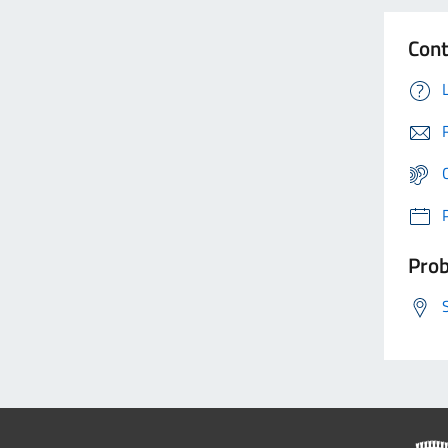
Cont
Prob