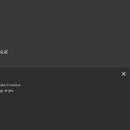
o al
×
ndo il nostro
gi di più
Municipium
Accesso redazione
astegnero • Powered by
•