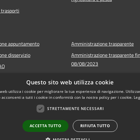
 trasporti
ione appuntamento
Amministrazione trasparente
one disservizio
Amministrazione trasparente fin
08/08/2023
FAQ
Informativa privacy
 assistenza
Questo sito web utilizza cookie
Note legali
web utilizza i cookie per migliorare la tua esperienza di navigazione. Utilizza
Dichiarazione di accessibilità
 acconsenti a tutti i cookie in conformità con la nostra policy per i cookie.
Leg
STRETTAMENTE NECESSARI
ACCETTA TUTTO
RIFIUTA TUTTO
l sito
Copyright © 2026 • Comune di C
MOSTRA DETTAGLI