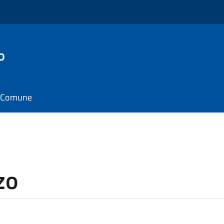
o
il Comune
zo