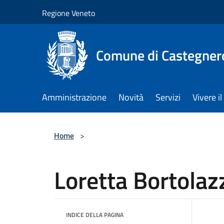
Salta al contenuto principale
Regione Veneto
Comune di Castegner
Amministrazione
Novità
Servizi
Vivere 
Home
>
Loretta Bortolaz
INDICE DELLA PAGINA