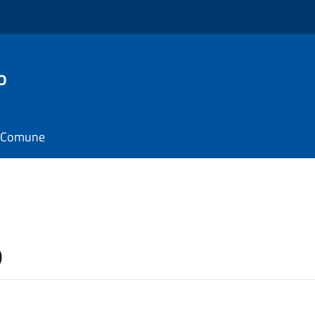
o
il Comune
o