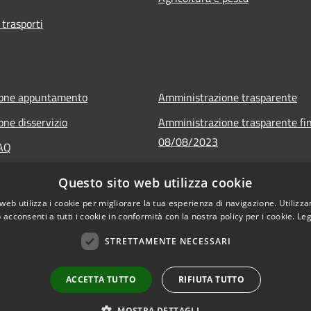
 trasporti
ione appuntamento
Amministrazione trasparente
one disservizio
Amministrazione trasparente fin
08/08/2023
FAQ
Informativa privacy
 assistenza
Questo sito web utilizza cookie
Note legali
web utilizza i cookie per migliorare la tua esperienza di navigazione. Utilizza
Dichiarazione di accessibilità
 acconsenti a tutti i cookie in conformità con la nostra policy per i cookie.
Leg
STRETTAMENTE NECESSARI
ACCETTA TUTTO
RIFIUTA TUTTO
l sito
Copyright © 2026 • Comune di C
MOSTRA DETTAGLI