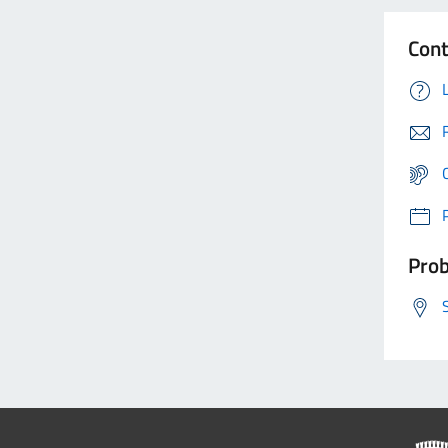
Cont
Prob