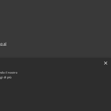
o al
×
ndo il nostro
gi di più
Municipium
Accesso redazione
astegnero • Powered by
•