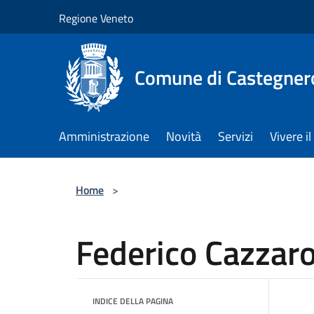
Salta al contenuto principale
Regione Veneto
Comune di Castegner
Amministrazione
Novità
Servizi
Vivere 
Home
>
Federico Cazzar
INDICE DELLA PAGINA