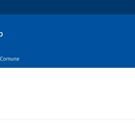
o
il Comune