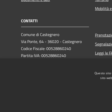
Mobilità e
CONTATTI
Comune di Castegnero
Prenotaz
Via Ponte, 64 - 36020 - Castegnero
Segnalazi
Codice Fiscale: 00528860240
Leggi le 
Partita IVA: 00528860240
Richiesta
PEC:
castegnero.vi@cert.ip-veneto.net
Questo sito 
sito web
Centralino Unico: (+39) 0444.639013
RSS
Accessibilità
Privacy
Cookie
Mappa de