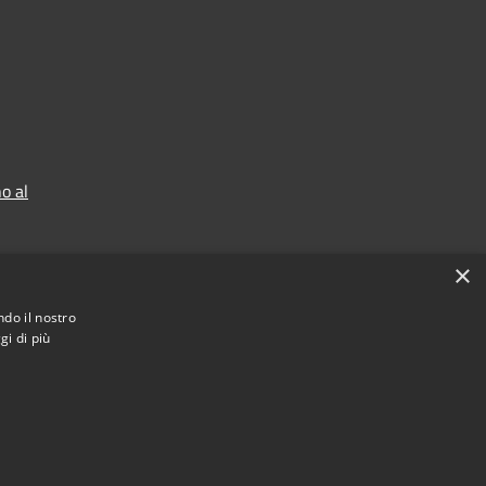
o al
×
ndo il nostro
gi di più
Municipium
Accesso redazione
astegnero • Powered by
•