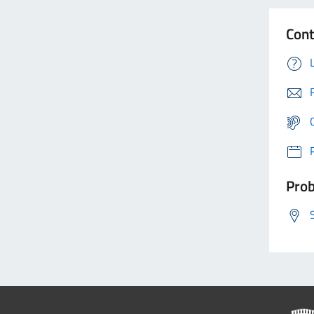
Cont
Prob