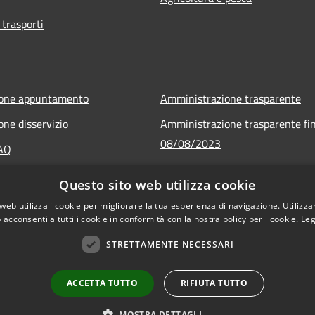
 trasporti
ione appuntamento
Amministrazione trasparente
one disservizio
Amministrazione trasparente fin
08/08/2023
FAQ
Informativa privacy
 assistenza
Questo sito web utilizza cookie
Note legali
web utilizza i cookie per migliorare la tua esperienza di navigazione. Utilizza
Dichiarazione di accessibilità
 acconsenti a tutti i cookie in conformità con la nostra policy per i cookie.
Leg
STRETTAMENTE NECESSARI
ACCETTA TUTTO
RIFIUTA TUTTO
l sito
Copyright © 2026 • Comune di C
MOSTRA DETTAGLI