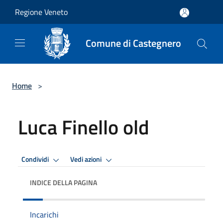
Salta al contenuto principale
Regione Veneto
Comune di Castegnero
Home
>
Luca Finello old
Condividi
Vedi azioni
INDICE DELLA PAGINA
Incarichi