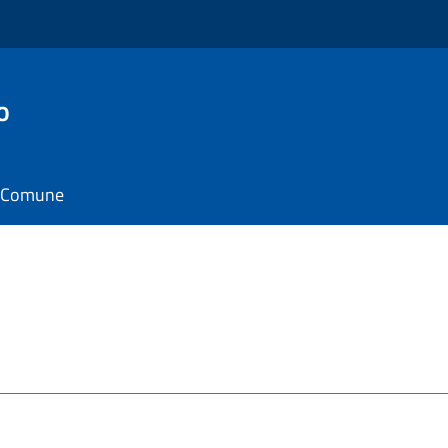
o
il Comune